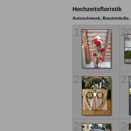
Hochzeitsfloristik
Autoschmuck, Brautsträuße,
19
2
22
2
25
2