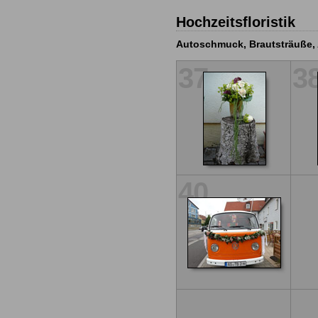
Hochzeitsfloristik
Autoschmuck, Brautsträuße,
37
3
40